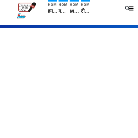
HOME
HOME
HOME
HOME
हम सनातनी..." सांसद kangana Ranaut से क्या बोली लड़की? Viral Jantar-Mantar | CJP protest
मनीषा हत्याकांड: हत्या, आत्महत्या या कोई बड़ा राज? | Full Story | Josh Haryana
Mangalsutra: हिंदू धर्म में शादी के बाद मंगलसूत्र क्यों पहनती है महिलाएं, किसने शुरु की ये परंपरा
टीम बीकेई ने एग्रीकल्चर ग्रेड की यूरिया खाद गट्टों में बदलकर टेक्निकल ग्रेड में बेचने वालों पर करवाई कार्रवाई: लखविंदर सिंह औलख