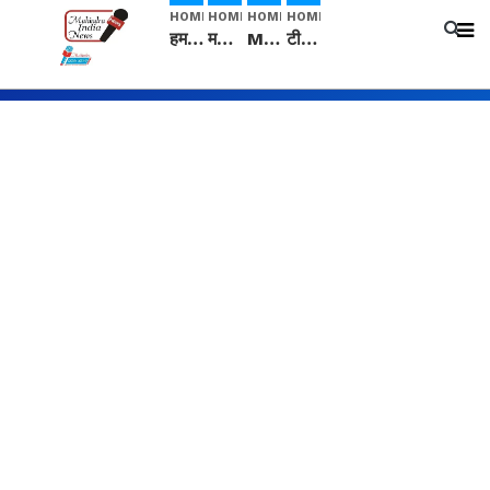
HOME
HOME
HOME
HOME
हम सनातनी..." सांसद kangana Ranaut से क्या बोली लड़की? Viral Jantar-Mantar | CJP protest
मनीषा हत्याकांड: हत्या, आत्महत्या या कोई बड़ा राज? | Full Story | Josh Haryana
Mangalsutra: हिंदू धर्म में शादी के बाद मंगलसूत्र क्यों पहनती है महिलाएं, किसने शुरु की ये परंपरा
टीम बीकेई ने एग्रीकल्चर ग्रेड की यूरिया खाद गट्टों में बदलकर टेक्निकल ग्रेड में बेचने वालों पर करवाई कार्रवाई: लखविंदर सिंह औलख