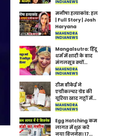
INDIANEWS
Jantar-Mantar |
CJP protest
मनीषा हत्याकांड: हत्या, आत्महत्या या क
| Full Story | Josh
Haryana
MAHENDRA
INDIANEWS
Mangalsutra: हिंदू
धर्म में शादी के बाद
मंगलसूत्र क्यों
पहनती है महिलाएं,
MAHENDRA
INDIANEWS
किसने शुरु की ये
परंपरा
टीम बीकेई ने
एग्रीकल्चर ग्रेड की
यूरिया खाद गट्टों में
बदलकर टेक्निकल
MAHENDRA
INDIANEWS
ग्रेड में बेचने वालों पर
करवाई कार्रवाई:
Egg Hatching कम
लखविंदर सिंह
लागत में शुरू करे
औलख
नया बिजनेस। 17