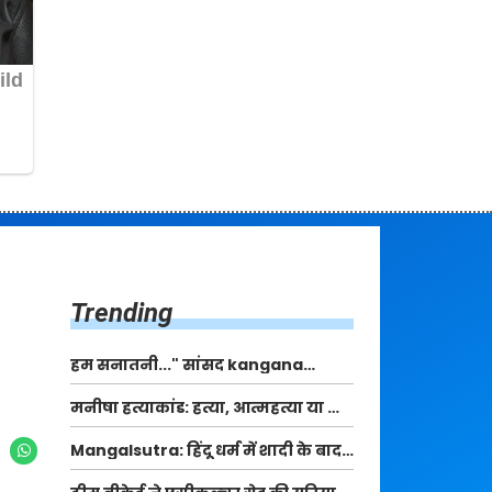
Trending
हम सनातनी..." सांसद kangana
Ranaut से क्या बोली लड़की? Viral
मनीषा हत्याकांड: हत्या, आत्महत्या या कोई बड़ा राज?
Jantar-Mantar | CJP protest
| Full Story | Josh Haryana
Mangalsutra: हिंदू धर्म में शादी के बाद
मंगलसूत्र क्यों पहनती है महिलाएं, किसने