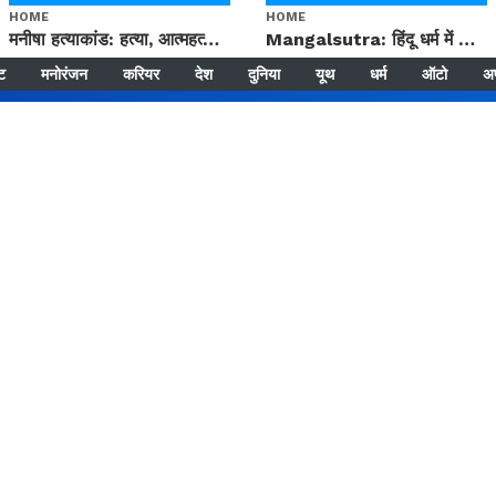
HOME
HOME
मनीषा हत्याकांड: हत्या, आत्महत्या या कोई बड़ा राज? | Full Story | Josh Haryana
Mangalsutra: हिंदू धर्म में शादी के बाद मंगलसूत्र क्यों पहनती है महिलाएं, किसने शुरु की ये परंपरा
्ट
मनोरंजन
करियर
देश
दुनिया
यूथ
धर्म
ऑटो
अ