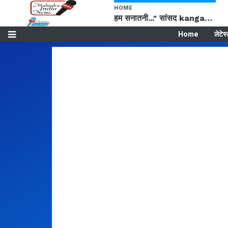
HOME
हम सनातनी..." सांसद kangana Ranaut से क्या बोली लड़की? Viral Jantar-Mantar | CJP protest
Home
लेटेस