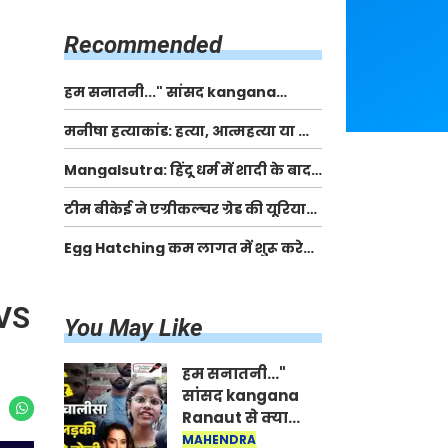
किसानों को मिलेगी 70 % तक सहायता
राशि
Recommended
हम सनातनी..." सांसद kangana
Ranaut से क्या बोली लड़की? Viral
मनीषा हत्याकांड: हत्या, आत्महत्या या कोई बड़ा राज?
Jantar-Mantar | CJP protest
| Full Story | Josh Haryana
Mangalsutra: हिंदू धर्म में शादी के बाद
मंगलसूत्र क्यों पहनती है महिलाएं, किसने
टीम बीकेई ने एग्रीकल्चर ग्रेड की यूरिया
शुरु की ये परंपरा
खाद गट्टों में बदलकर टेक्निकल ग्रेड में
Egg Hatching कम लागत में शुरू करे
बेचने वालों पर करवाई कार्रवाई:
नया बिजनेस। 17 हजार रुपए से शुरू करे।
लखविंदर सिंह औलख
Egg Hatching Machine
SVS
You May Like
हम सनातनी..."
सांसद kangana
Ranaut से क्या
बोली लड़की? Viral
MAHENDRA