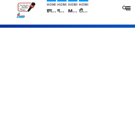
HOME
HOME
HOME
HOME
हम सनातनी..." सांसद kangana Ranaut से क्या बोली लड़की? Viral Jantar-Mantar | CJP protest
मनीषा हत्याकांड: हत्या, आत्महत्या या कोई बड़ा राज? | Full Story | Josh Haryana
Mangalsutra: हिंदू धर्म में शादी के बाद मंगलसूत्र क्यों पहनती है महिलाएं, किसने शुरु की ये परंपरा
टीम बीकेई ने एग्रीकल्चर ग्रेड की यूरिया खाद गट्टों में बदलकर टेक्निकल ग्रेड में बेचने वालों पर करवाई कार्रवाई: लखविंदर सिंह औलख