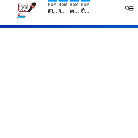
HOME
HOME
HOME
HOME
हम सनातनी..." सांसद kangana Ranaut से क्या बोली लड़की? Viral Jantar-Mantar | CJP protest
मनीषा हत्याकांड: हत्या, आत्महत्या या कोई बड़ा राज? | Full Story | Josh Haryana
Mangalsutra: हिंदू धर्म में शादी के बाद मंगलसूत्र क्यों पहनती है महिलाएं, किसने शुरु की ये परंपरा
टीम बीकेई ने एग्रीकल्चर ग्रेड की यूरिया खाद गट्टों में बदलकर टेक्निकल ग्रेड में बेचने वालों पर करवाई कार्रवाई: लखविंदर सिंह औलख