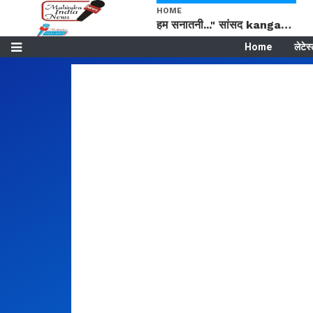
HOME
हम सनातनी..." सांसद kangana Ranaut से क्या बोली लड़की? Viral Jantar-Mantar | CJP protest
Home
लेटेस