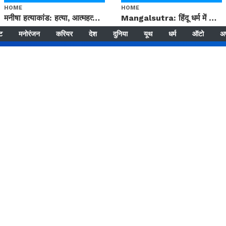
HOME
HOME
मनीषा हत्याकांड: हत्या, आत्महत्या या कोई बड़ा राज? | Full Story | Josh Haryana
Mangalsutra: हिंदू धर्म में शादी के बाद मंगलसूत्र क्यों पहनती है महिलाएं, किसने शुरु की ये परंपरा
्ट
मनोरंजन
करियर
देश
दुनिया
यूथ
धर्म
ऑटो
अ