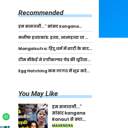
किसानों को मिलेगी 70 % तक सहायता
राशि
Recommended
हम सनातनी..." सांसद kangana
Ranaut से क्या बोली लड़की? Viral
मनीषा हत्याकांड: हत्या, आत्महत्या या कोई बड़ा राज?
Jantar-Mantar | CJP protest
| Full Story | Josh Haryana
Mangalsutra: हिंदू धर्म में शादी के बाद
मंगलसूत्र क्यों पहनती है महिलाएं, किसने
टीम बीकेई ने एग्रीकल्चर ग्रेड की यूरिया
शुरु की ये परंपरा
खाद गट्टों में बदलकर टेक्निकल ग्रेड में
Egg Hatching कम लागत में शुरू करे
बेचने वालों पर करवाई कार्रवाई:
नया बिजनेस। 17 हजार रुपए से शुरू करे।
लखविंदर सिंह औलख
Egg Hatching Machine
You May Like
हम सनातनी..."
सांसद kangana
Ranaut से क्या
बोली लड़की? Viral
MAHENDRA