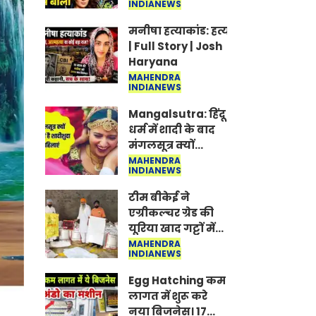
INDIANEWS
Jantar-Mantar |
CJP protest
मनीषा हत्याकांड: हत्या, आत्महत्या या क
| Full Story | Josh
Haryana
MAHENDRA
INDIANEWS
Mangalsutra: हिंदू
धर्म में शादी के बाद
मंगलसूत्र क्यों
पहनती है महिलाएं,
MAHENDRA
INDIANEWS
किसने शुरु की ये
परंपरा
टीम बीकेई ने
एग्रीकल्चर ग्रेड की
यूरिया खाद गट्टों में
बदलकर टेक्निकल
MAHENDRA
INDIANEWS
ग्रेड में बेचने वालों पर
करवाई कार्रवाई:
Egg Hatching कम
लखविंदर सिंह
लागत में शुरू करे
औलख
नया बिजनेस। 17