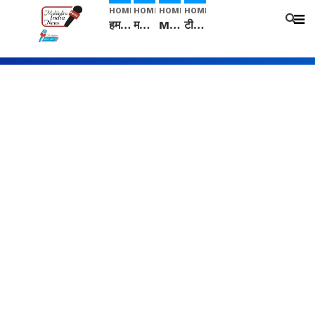
HOME
HOME
HOME
HOME
हम सनातनी..." सांसद kangana Ranaut से क्या बोली लड़की? Viral Jantar-Mantar | CJP protest
मनीषा हत्याकांड: हत्या, आत्महत्या या कोई बड़ा राज? | Full Story | Josh Haryana
Mangalsutra: हिंदू धर्म में शादी के बाद मंगलसूत्र क्यों पहनती है महिलाएं, किसने शुरु की ये परंपरा
टीम बीकेई ने एग्रीकल्चर ग्रेड की यूरिया खाद गट्टों में बदलकर टेक्निकल ग्रेड में बेचने वालों पर करवाई कार्रवाई: लखविंदर सिंह औलख