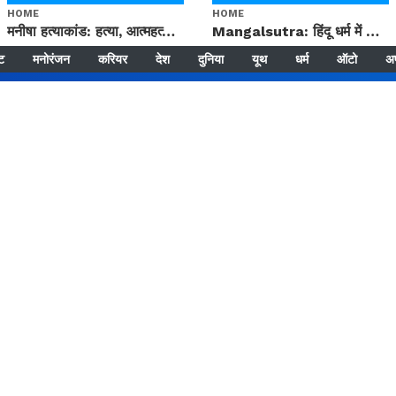
HOME
HOME
मनीषा हत्याकांड: हत्या, आत्महत्या या कोई बड़ा राज? | Full Story | Josh Haryana
Mangalsutra: हिंदू धर्म में शादी के बाद मंगलसूत्र क्यों पहनती है महिलाएं, किसने शुरु की ये परंपरा
्ट
मनोरंजन
करियर
देश
दुनिया
यूथ
धर्म
ऑटो
अ