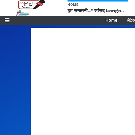
HOME
हम सनातनी..." सांसद kangana Ranaut से क्या बोली लड़की? Viral Jantar-Mantar | CJP protest
Home
लेटेस