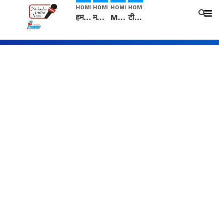
HOME
HOME
HOME
HOME
हम सनातनी..." सांसद kangana Ranaut से क्या बोली लड़की? Viral Jantar-Mantar | CJP protest
मनीषा हत्याकांड: हत्या, आत्महत्या या कोई बड़ा राज? | Full Story | Josh Haryana
Mangalsutra: हिंदू धर्म में शादी के बाद मंगलसूत्र क्यों पहनती है महिलाएं, किसने शुरु की ये परंपरा
टीम बीकेई ने एग्रीकल्चर ग्रेड की यूरिया खाद गट्टों में बदलकर टेक्निकल ग्रेड में बेचने वालों पर करवाई कार्रवाई: लखविंदर सिंह औलख