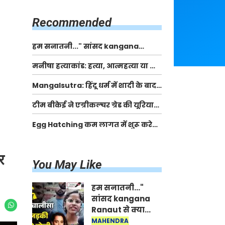
किसानों को मिलेगी 70 % तक सहायता
राशि
Recommended
हम सनातनी..." सांसद kangana
Ranaut से क्या बोली लड़की? Viral
मनीषा हत्याकांड: हत्या, आत्महत्या या कोई बड़ा राज?
Jantar-Mantar | CJP protest
| Full Story | Josh Haryana
Mangalsutra: हिंदू धर्म में शादी के बाद
मंगलसूत्र क्यों पहनती है महिलाएं, किसने
टीम बीकेई ने एग्रीकल्चर ग्रेड की यूरिया
शुरु की ये परंपरा
खाद गट्टों में बदलकर टेक्निकल ग्रेड में
Egg Hatching कम लागत में शुरू करे
बेचने वालों पर करवाई कार्रवाई:
नया बिजनेस। 17 हजार रुपए से शुरू करे।
लखविंदर सिंह औलख
Egg Hatching Machine
र
You May Like
हम सनातनी..."
सांसद kangana
Ranaut से क्या
बोली लड़की? Viral
MAHENDRA