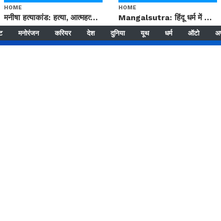
HOME
HOME
मनीषा हत्याकांड: हत्या, आत्महत्या या कोई बड़ा राज? | Full Story | Josh Haryana
Mangalsutra: हिंदू धर्म में शादी के बाद मंगलसूत्र क्यों पहनती है महिलाएं, किसने शुरु की ये परंपरा
्ट
मनोरंजन
करियर
देश
दुनिया
यूथ
धर्म
ऑटो
अ