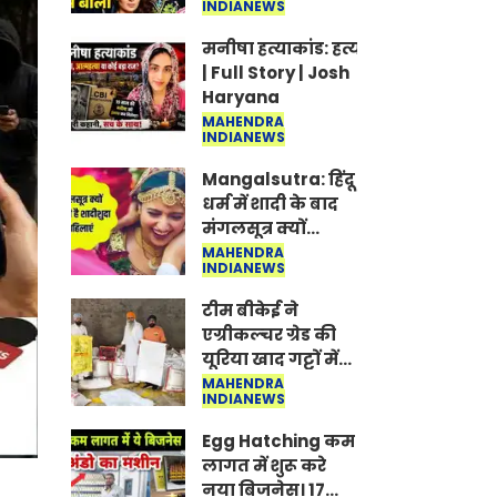
INDIANEWS
Jantar-Mantar |
CJP protest
मनीषा हत्याकांड: हत्या, आत्महत्या या क
| Full Story | Josh
Haryana
MAHENDRA
INDIANEWS
Mangalsutra: हिंदू
धर्म में शादी के बाद
मंगलसूत्र क्यों
पहनती है महिलाएं,
MAHENDRA
INDIANEWS
किसने शुरु की ये
परंपरा
टीम बीकेई ने
एग्रीकल्चर ग्रेड की
यूरिया खाद गट्टों में
बदलकर टेक्निकल
MAHENDRA
INDIANEWS
ग्रेड में बेचने वालों पर
करवाई कार्रवाई:
Egg Hatching कम
लखविंदर सिंह
लागत में शुरू करे
औलख
नया बिजनेस। 17