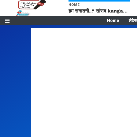
HOME
हम सनातनी..." सांसद kangana Ranaut से क्या बोली लड़की? Viral Jantar-Mantar | CJP protest
Home
लेटेस