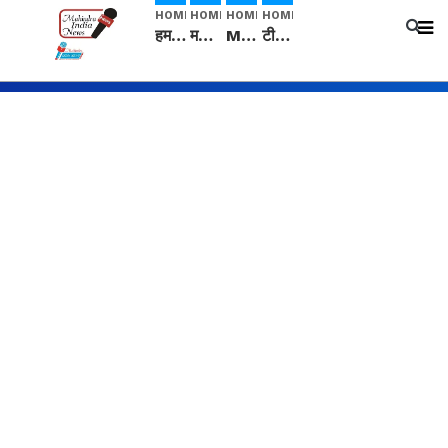
HOME
HOME
HOME
HOME
हम सनातनी..." सांसद kangana Ranaut से क्या बोली लड़की? Viral Jantar-Mantar | CJP protest
मनीषा हत्याकांड: हत्या, आत्महत्या या कोई बड़ा राज? | Full Story | Josh Haryana
Mangalsutra: हिंदू धर्म में शादी के बाद मंगलसूत्र क्यों पहनती है महिलाएं, किसने शुरु की ये परंपरा
टीम बीकेई ने एग्रीकल्चर ग्रेड की यूरिया खाद गट्टों में बदलकर टेक्निकल ग्रेड में बेचने वालों पर करवाई कार्रवाई: लखविंदर सिंह औलख