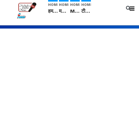
HOME
HOME
HOME
HOME
हम सनातनी..." सांसद kangana Ranaut से क्या बोली लड़की? Viral Jantar-Mantar | CJP protest
मनीषा हत्याकांड: हत्या, आत्महत्या या कोई बड़ा राज? | Full Story | Josh Haryana
Mangalsutra: हिंदू धर्म में शादी के बाद मंगलसूत्र क्यों पहनती है महिलाएं, किसने शुरु की ये परंपरा
टीम बीकेई ने एग्रीकल्चर ग्रेड की यूरिया खाद गट्टों में बदलकर टेक्निकल ग्रेड में बेचने वालों पर करवाई कार्रवाई: लखविंदर सिंह औलख