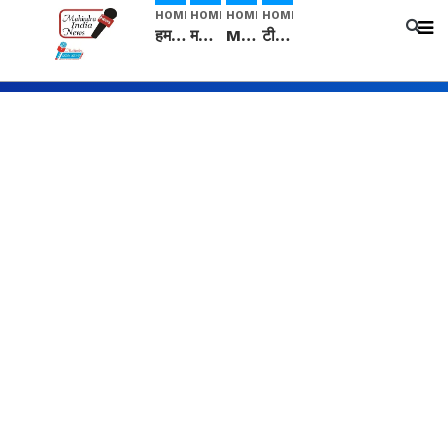
HOME
HOME
HOME
HOME
हम सनातनी..." सांसद kangana Ranaut से क्या बोली लड़की? Viral Jantar-Mantar | CJP protest
मनीषा हत्याकांड: हत्या, आत्महत्या या कोई बड़ा राज? | Full Story | Josh Haryana
Mangalsutra: हिंदू धर्म में शादी के बाद मंगलसूत्र क्यों पहनती है महिलाएं, किसने शुरु की ये परंपरा
टीम बीकेई ने एग्रीकल्चर ग्रेड की यूरिया खाद गट्टों में बदलकर टेक्निकल ग्रेड में बेचने वालों पर करवाई कार्रवाई: लखविंदर सिंह औलख