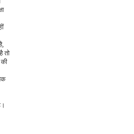
ि
षा
ीं
ै,
है तो
ि की
तिक
है।