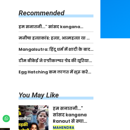
किसानों को मिलेगी 70 % तक सहायता
राशि
Recommended
हम सनातनी..." सांसद kangana
Ranaut से क्या बोली लड़की? Viral
मनीषा हत्याकांड: हत्या, आत्महत्या या कोई बड़ा राज?
Jantar-Mantar | CJP protest
| Full Story | Josh Haryana
Mangalsutra: हिंदू धर्म में शादी के बाद
मंगलसूत्र क्यों पहनती है महिलाएं, किसने
टीम बीकेई ने एग्रीकल्चर ग्रेड की यूरिया
शुरु की ये परंपरा
खाद गट्टों में बदलकर टेक्निकल ग्रेड में
Egg Hatching कम लागत में शुरू करे
बेचने वालों पर करवाई कार्रवाई:
नया बिजनेस। 17 हजार रुपए से शुरू करे।
लखविंदर सिंह औलख
Egg Hatching Machine
You May Like
हम सनातनी..."
सांसद kangana
Ranaut से क्या
बोली लड़की? Viral
MAHENDRA