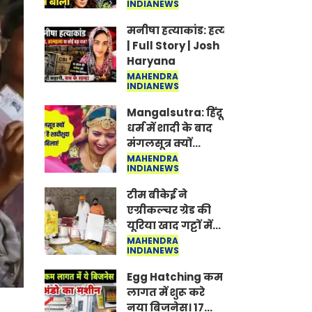
INDIANEWS
Jantar-Mantar |
CJP protest
मनीषा हत्याकांड: हत्या, आत्महत्या या क
| Full Story | Josh
Haryana
MAHENDRA
INDIANEWS
Mangalsutra: हिंदू
धर्म में शादी के बाद
मंगलसूत्र क्यों
पहनती है महिलाएं,
MAHENDRA
INDIANEWS
किसने शुरु की ये
परंपरा
टीम बीकेई ने
एग्रीकल्चर ग्रेड की
यूरिया खाद गट्टों में
बदलकर टेक्निकल
MAHENDRA
INDIANEWS
ग्रेड में बेचने वालों पर
करवाई कार्रवाई:
Egg Hatching कम
लखविंदर सिंह
लागत में शुरू करे
औलख
नया बिजनेस। 17