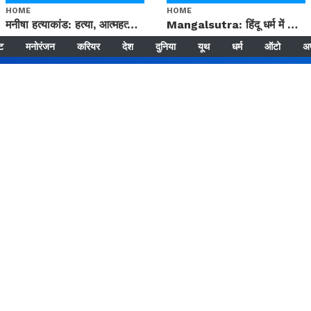
HOME
HOME
मनीषा हत्याकांड: हत्या, आत्महत्या या कोई बड़ा राज? | Full Story | Josh Haryana
Mangalsutra: हिंदू धर्म में शादी के बाद मंगलसूत्र क्यों पहनती है महिलाएं, किसने शुरु की ये परंपरा
्ट
मनोरंजन
करियर
देश
दुनिया
यूथ
धर्म
ऑटो
अ