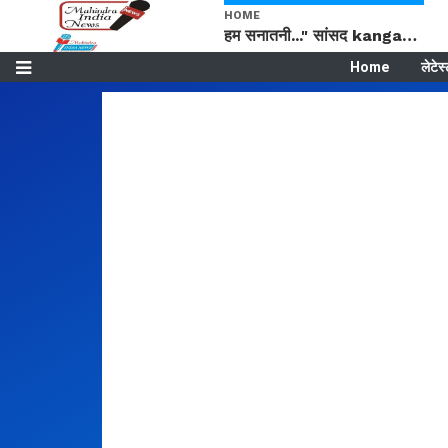
HOME
हम सनातनी..." सांसद kangana Ranaut से क्या बोली लड़की? Viral Jantar-Mantar | CJP protest
Home
लेटेस