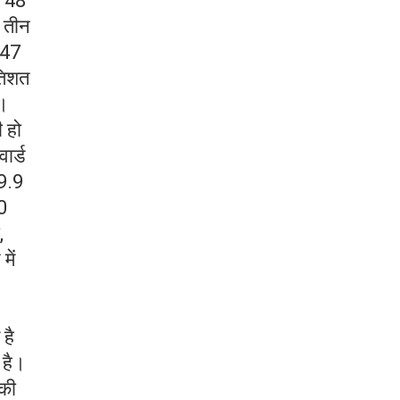
ग 48
ड तीन
 47
तिशत
ा।
 हो
ार्ड
39.9
10
,
में
 है
 है।
 की