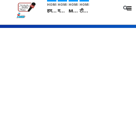
HOME
HOME
HOME
HOME
हम सनातनी..." सांसद kangana Ranaut से क्या बोली लड़की? Viral Jantar-Mantar | CJP protest
मनीषा हत्याकांड: हत्या, आत्महत्या या कोई बड़ा राज? | Full Story | Josh Haryana
Mangalsutra: हिंदू धर्म में शादी के बाद मंगलसूत्र क्यों पहनती है महिलाएं, किसने शुरु की ये परंपरा
टीम बीकेई ने एग्रीकल्चर ग्रेड की यूरिया खाद गट्टों में बदलकर टेक्निकल ग्रेड में बेचने वालों पर करवाई कार्रवाई: लखविंदर सिंह औलख