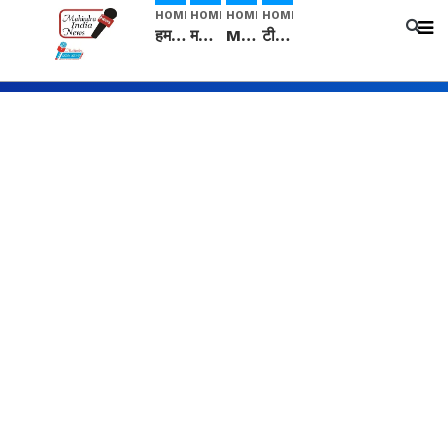
HOME
HOME
HOME
HOME
हम सनातनी..." सांसद kangana Ranaut से क्या बोली लड़की? Viral Jantar-Mantar | CJP protest
मनीषा हत्याकांड: हत्या, आत्महत्या या कोई बड़ा राज? | Full Story | Josh Haryana
Mangalsutra: हिंदू धर्म में शादी के बाद मंगलसूत्र क्यों पहनती है महिलाएं, किसने शुरु की ये परंपरा
टीम बीकेई ने एग्रीकल्चर ग्रेड की यूरिया खाद गट्टों में बदलकर टेक्निकल ग्रेड में बेचने वालों पर करवाई कार्रवाई: लखविंदर सिंह औलख