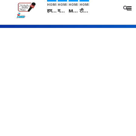
HOME
HOME
HOME
HOME
हम सनातनी..." सांसद kangana Ranaut से क्या बोली लड़की? Viral Jantar-Mantar | CJP protest
मनीषा हत्याकांड: हत्या, आत्महत्या या कोई बड़ा राज? | Full Story | Josh Haryana
Mangalsutra: हिंदू धर्म में शादी के बाद मंगलसूत्र क्यों पहनती है महिलाएं, किसने शुरु की ये परंपरा
टीम बीकेई ने एग्रीकल्चर ग्रेड की यूरिया खाद गट्टों में बदलकर टेक्निकल ग्रेड में बेचने वालों पर करवाई कार्रवाई: लखविंदर सिंह औलख