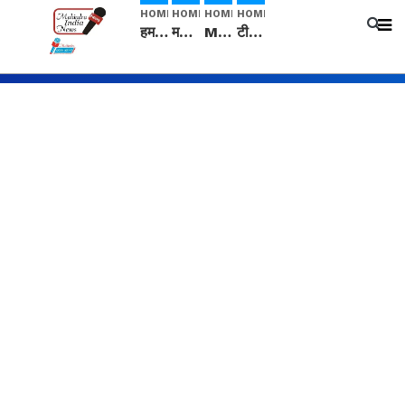
HOME
HOME
HOME
HOME
हम सनातनी..." सांसद kangana Ranaut से क्या बोली लड़की? Viral Jantar-Mantar | CJP protest
मनीषा हत्याकांड: हत्या, आत्महत्या या कोई बड़ा राज? | Full Story | Josh Haryana
Mangalsutra: हिंदू धर्म में शादी के बाद मंगलसूत्र क्यों पहनती है महिलाएं, किसने शुरु की ये परंपरा
टीम बीकेई ने एग्रीकल्चर ग्रेड की यूरिया खाद गट्टों में बदलकर टेक्निकल ग्रेड में बेचने वालों पर करवाई कार्रवाई: लखविंदर सिंह औलख