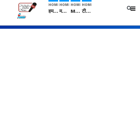
HOME
HOME
HOME
HOME
हम सनातनी..." सांसद kangana Ranaut से क्या बोली लड़की? Viral Jantar-Mantar | CJP protest
मनीषा हत्याकांड: हत्या, आत्महत्या या कोई बड़ा राज? | Full Story | Josh Haryana
Mangalsutra: हिंदू धर्म में शादी के बाद मंगलसूत्र क्यों पहनती है महिलाएं, किसने शुरु की ये परंपरा
टीम बीकेई ने एग्रीकल्चर ग्रेड की यूरिया खाद गट्टों में बदलकर टेक्निकल ग्रेड में बेचने वालों पर करवाई कार्रवाई: लखविंदर सिंह औलख