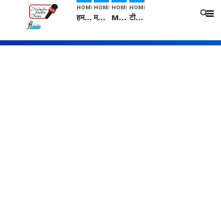
HOME
HOME
HOME
HOME
हम सनातनी..." सांसद kangana Ranaut से क्या बोली लड़की? Viral Jantar-Mantar | CJP protest
मनीषा हत्याकांड: हत्या, आत्महत्या या कोई बड़ा राज? | Full Story | Josh Haryana
Mangalsutra: हिंदू धर्म में शादी के बाद मंगलसूत्र क्यों पहनती है महिलाएं, किसने शुरु की ये परंपरा
टीम बीकेई ने एग्रीकल्चर ग्रेड की यूरिया खाद गट्टों में बदलकर टेक्निकल ग्रेड में बेचने वालों पर करवाई कार्रवाई: लखविंदर सिंह औलख