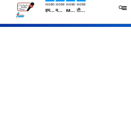
HOME
HOME
HOME
HOME
हम सनातनी..." सांसद kangana Ranaut से क्या बोली लड़की? Viral Jantar-Mantar | CJP protest
मनीषा हत्याकांड: हत्या, आत्महत्या या कोई बड़ा राज? | Full Story | Josh Haryana
Mangalsutra: हिंदू धर्म में शादी के बाद मंगलसूत्र क्यों पहनती है महिलाएं, किसने शुरु की ये परंपरा
टीम बीकेई ने एग्रीकल्चर ग्रेड की यूरिया खाद गट्टों में बदलकर टेक्निकल ग्रेड में बेचने वालों पर करवाई कार्रवाई: लखविंदर सिंह औलख