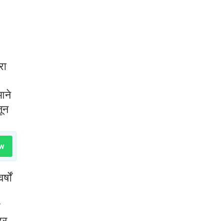
रा
आने
जून
w
्षों
टर