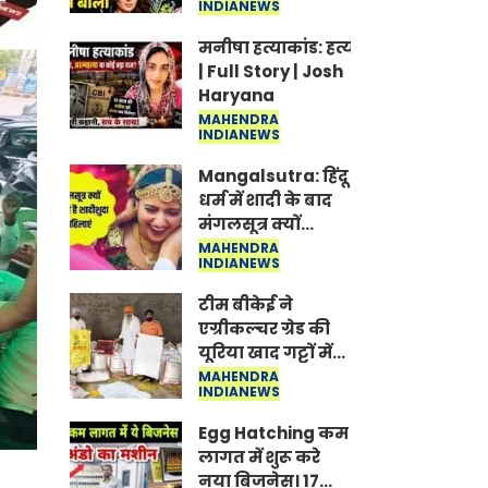
INDIANEWS
Jantar-Mantar |
CJP protest
मनीषा हत्याकांड: हत्या, आत्महत्या या क
| Full Story | Josh
Haryana
MAHENDRA
INDIANEWS
Mangalsutra: हिंदू
धर्म में शादी के बाद
मंगलसूत्र क्यों
पहनती है महिलाएं,
MAHENDRA
INDIANEWS
किसने शुरु की ये
परंपरा
टीम बीकेई ने
एग्रीकल्चर ग्रेड की
यूरिया खाद गट्टों में
बदलकर टेक्निकल
MAHENDRA
INDIANEWS
ग्रेड में बेचने वालों पर
करवाई कार्रवाई:
Egg Hatching कम
लखविंदर सिंह
लागत में शुरू करे
औलख
नया बिजनेस। 17