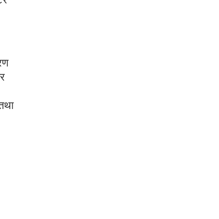
करण
ार
 तथा