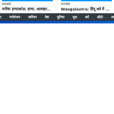
HOME
HOME
मनीषा हत्याकांड: हत्या, आत्महत्या या कोई बड़ा राज? | Full Story | Josh Haryana
Mangalsutra: हिंदू धर्म में शादी के बाद मंगलसूत्र क्यों पहनती है महिलाएं, किसने शुरु की ये परंपरा
्ट
मनोरंजन
करियर
देश
दुनिया
यूथ
धर्म
ऑटो
अ