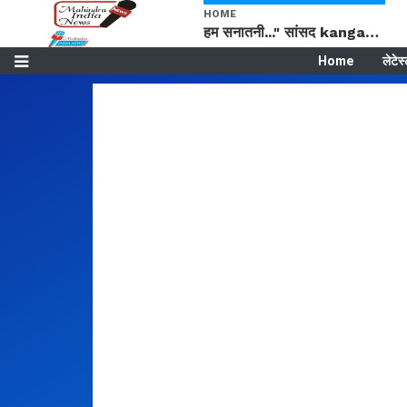
HOME
हम सनातनी..." सांसद kangana Ranaut से क्या बोली लड़की? Viral Jantar-Mantar | CJP protest
Home
लेटेस