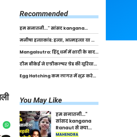
किसानों को मिलेगी 70 % तक सहायता
राशि
Recommended
हम सनातनी..." सांसद kangana
Ranaut से क्या बोली लड़की? Viral
मनीषा हत्याकांड: हत्या, आत्महत्या या कोई बड़ा राज?
Jantar-Mantar | CJP protest
| Full Story | Josh Haryana
Mangalsutra: हिंदू धर्म में शादी के बाद
मंगलसूत्र क्यों पहनती है महिलाएं, किसने
टीम बीकेई ने एग्रीकल्चर ग्रेड की यूरिया
शुरु की ये परंपरा
खाद गट्टों में बदलकर टेक्निकल ग्रेड में
Egg Hatching कम लागत में शुरू करे
बेचने वालों पर करवाई कार्रवाई:
नया बिजनेस। 17 हजार रुपए से शुरू करे।
लखविंदर सिंह औलख
Egg Hatching Machine
जली
You May Like
हम सनातनी..."
सांसद kangana
Ranaut से क्या
बोली लड़की? Viral
MAHENDRA