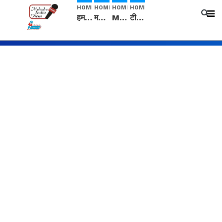
HOME
HOME
HOME
HOME
हम सनातनी..." सांसद kangana Ranaut से क्या बोली लड़की? Viral Jantar-Mantar | CJP protest
मनीषा हत्याकांड: हत्या, आत्महत्या या कोई बड़ा राज? | Full Story | Josh Haryana
Mangalsutra: हिंदू धर्म में शादी के बाद मंगलसूत्र क्यों पहनती है महिलाएं, किसने शुरु की ये परंपरा
टीम बीकेई ने एग्रीकल्चर ग्रेड की यूरिया खाद गट्टों में बदलकर टेक्निकल ग्रेड में बेचने वालों पर करवाई कार्रवाई: लखविंदर सिंह औलख