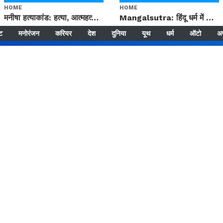
HOME
HOME
मनीषा हत्याकांड: हत्या, आत्महत्या या कोई बड़ा राज? | Full Story | Josh Haryana
Mangalsutra: हिंदू धर्म में शादी के बाद मंगलसूत्र क्यों पहनती है महिलाएं, किसने शुरु की ये परंपरा
्ट
मनोरंजन
करियर
देश
दुनिया
यूथ
धर्म
ऑटो
अ