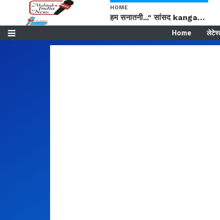
HOME
हम सनातनी..." सांसद kangana Ranaut से क्या बोली लड़की? Viral Jantar-Mantar | CJP protest
Home
लेटेस