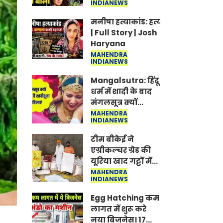
INDIANEWS
Jantar-Mantar |
CJP protest
मनीषा हत्याकांड: हत्या, आत्महत्या या क
| Full Story | Josh
Haryana
MAHENDRA
INDIANEWS
Mangalsutra: हिंदू
धर्म में शादी के बाद
मंगलसूत्र क्यों
पहनती है महिलाएं,
MAHENDRA
INDIANEWS
किसने शुरु की ये
परंपरा
टीम बीकेई ने
एग्रीकल्चर ग्रेड की
यूरिया खाद गट्टों में
बदलकर टेक्निकल
MAHENDRA
INDIANEWS
ग्रेड में बेचने वालों पर
करवाई कार्रवाई:
Egg Hatching कम
लखविंदर सिंह
लागत में शुरू करे
औलख
नया बिजनेस। 17