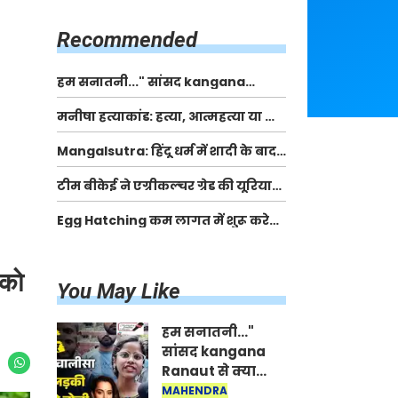
किसानों को मिलेगी 70 % तक सहायता
राशि
Recommended
हम सनातनी..." सांसद kangana
Ranaut से क्या बोली लड़की? Viral
मनीषा हत्याकांड: हत्या, आत्महत्या या कोई बड़ा राज?
Jantar-Mantar | CJP protest
| Full Story | Josh Haryana
Mangalsutra: हिंदू धर्म में शादी के बाद
मंगलसूत्र क्यों पहनती है महिलाएं, किसने
टीम बीकेई ने एग्रीकल्चर ग्रेड की यूरिया
शुरु की ये परंपरा
खाद गट्टों में बदलकर टेक्निकल ग्रेड में
Egg Hatching कम लागत में शुरू करे
बेचने वालों पर करवाई कार्रवाई:
नया बिजनेस। 17 हजार रुपए से शुरू करे।
लखविंदर सिंह औलख
Egg Hatching Machine
 को
You May Like
हम सनातनी..."
सांसद kangana
Ranaut से क्या
बोली लड़की? Viral
MAHENDRA