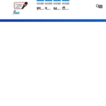
HOME
HOME
HOME
HOME
हम सनातनी..." सांसद kangana Ranaut से क्या बोली लड़की? Viral Jantar-Mantar | CJP protest
मनीषा हत्याकांड: हत्या, आत्महत्या या कोई बड़ा राज? | Full Story | Josh Haryana
Mangalsutra: हिंदू धर्म में शादी के बाद मंगलसूत्र क्यों पहनती है महिलाएं, किसने शुरु की ये परंपरा
टीम बीकेई ने एग्रीकल्चर ग्रेड की यूरिया खाद गट्टों में बदलकर टेक्निकल ग्रेड में बेचने वालों पर करवाई कार्रवाई: लखविंदर सिंह औलख