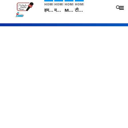
HOME
HOME
HOME
HOME
हम सनातनी..." सांसद kangana Ranaut से क्या बोली लड़की? Viral Jantar-Mantar | CJP protest
मनीषा हत्याकांड: हत्या, आत्महत्या या कोई बड़ा राज? | Full Story | Josh Haryana
Mangalsutra: हिंदू धर्म में शादी के बाद मंगलसूत्र क्यों पहनती है महिलाएं, किसने शुरु की ये परंपरा
टीम बीकेई ने एग्रीकल्चर ग्रेड की यूरिया खाद गट्टों में बदलकर टेक्निकल ग्रेड में बेचने वालों पर करवाई कार्रवाई: लखविंदर सिंह औलख