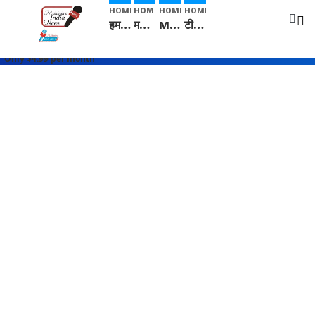
HOME
HOME
HOME
HOME
हम सनातनी..." सांसद kangana Ranaut से क्या बोली लड़की? Viral Jantar-Mantar | CJP protest
मनीषा हत्याकांड: हत्या, आत्महत्या या कोई बड़ा राज? | Full Story | Josh Haryana
Mangalsutra: हिंदू धर्म में शादी के बाद मंगलसूत्र क्यों पहनती है महिलाएं, किसने शुरु की ये परंपरा
टीम बीकेई ने एग्रीकल्चर ग्रेड की यूरिया खाद गट्टों में बदलकर टेक्निकल ग्रेड में बेचने वालों पर करवाई कार्रवाई: लखविंदर सिंह औलख
Only $4.99 per month