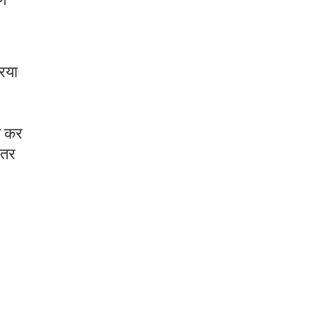
िया
त कर
हतर