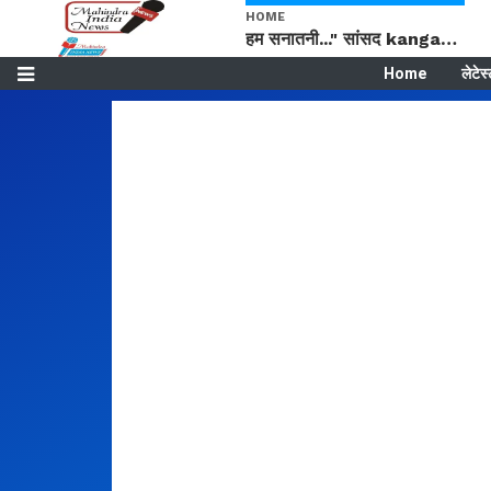
HOME
हम सनातनी..." सांसद kangana Ranaut से क्या बोली लड़की? Viral Jantar-Mantar | CJP protest
Home
लेटेस