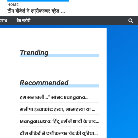
HOME
टीम बीकेई ने एग्रीकल्चर ग्रेड की यूरिया खाद गट्टों में बदलकर टेक्निकल ग्रेड में बेचने वालों पर करवाई कार्रवाई: लखविंदर सिंह औलख
पराध
वेब स्टोरी
Trending
Recommended
हम सनातनी..." सांसद kangana
Ranaut से क्या बोली लड़की? Viral
मनीषा हत्याकांड: हत्या, आत्महत्या या कोई बड़ा राज?
Jantar-Mantar | CJP protest
| Full Story | Josh Haryana
Mangalsutra: हिंदू धर्म में शादी के बाद
मंगलसूत्र क्यों पहनती है महिलाएं, किसने
टीम बीकेई ने एग्रीकल्चर ग्रेड की यूरिया
शुरु की ये परंपरा