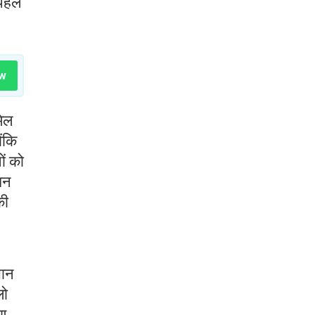
पहले
w
मिल
ंकि
ों को
धन
की
सान
लो
रण