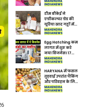
पहनती है महिलाएं,
MAHENDRA
INDIANEWS
किसने शुरु की ये
परंपरा
टीम बीकेई ने
एग्रीकल्चर ग्रेड की
यूरिया खाद गट्टों में
बदलकर टेक्निकल
MAHENDRA
INDIANEWS
ग्रेड में बेचने वालों पर
करवाई कार्रवाई:
Egg Hatching कम
लखविंदर सिंह
लागत में शुरू करे
औलख
नया बिजनेस। 17
हजार रुपए से शुरू
MAHENDRA
INDIANEWS
करे। Egg Hatching
Machine
HARYANA में फसल
तुड़वाई उपरांत पैकिंग
और परिवहन के लिए
बागवानी किसानों
MAHENDRA
INDIANEWS
को मिलेगी 70 %
तक सहायता राशि
26