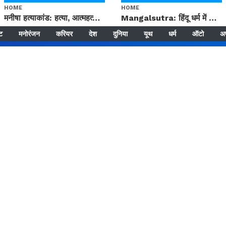
HOME
HOME
मनीषा हत्याकांड: हत्या, आत्महत्या या कोई बड़ा राज? | Full Story | Josh Haryana
Mangalsutra: हिंदू धर्म में शादी के बाद मंगलसूत्र क्यों पहनती है महिलाएं, किसने शुरु की ये परंपरा
्ट
मनोरंजन
करियर
देश
दुनिया
यूथ
धर्म
ऑटो
अ