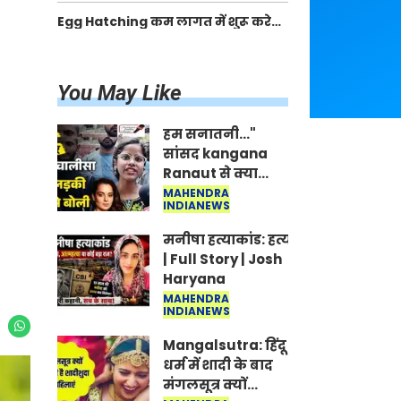
खाद गट्टों में बदलकर टेक्निकल ग्रेड में
Egg Hatching कम लागत में शुरू करे
बेचने वालों पर करवाई कार्रवाई:
नया बिजनेस। 17 हजार रुपए से शुरू करे।
लखविंदर सिंह औलख
Egg Hatching Machine
You May Like
हम सनातनी..."
सांसद kangana
Ranaut से क्या
बोली लड़की? Viral
MAHENDRA
INDIANEWS
Jantar-Mantar |
CJP protest
मनीषा हत्याकांड: हत्या, आत्महत्या या क
| Full Story | Josh
Haryana
MAHENDRA
INDIANEWS
Mangalsutra: हिंदू
धर्म में शादी के बाद
मंगलसूत्र क्यों