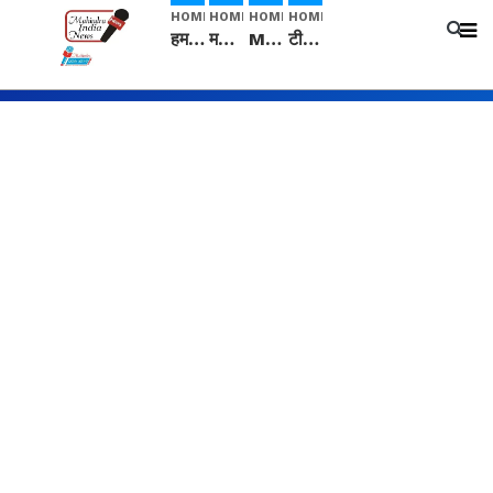
HOME
HOME
HOME
HOME
हम सनातनी..." सांसद kangana Ranaut से क्या बोली लड़की? Viral Jantar-Mantar | CJP protest
मनीषा हत्याकांड: हत्या, आत्महत्या या कोई बड़ा राज? | Full Story | Josh Haryana
Mangalsutra: हिंदू धर्म में शादी के बाद मंगलसूत्र क्यों पहनती है महिलाएं, किसने शुरु की ये परंपरा
टीम बीकेई ने एग्रीकल्चर ग्रेड की यूरिया खाद गट्टों में बदलकर टेक्निकल ग्रेड में बेचने वालों पर करवाई कार्रवाई: लखविंदर सिंह औलख