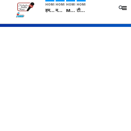
HOME
HOME
HOME
HOME
हम सनातनी..." सांसद kangana Ranaut से क्या बोली लड़की? Viral Jantar-Mantar | CJP protest
मनीषा हत्याकांड: हत्या, आत्महत्या या कोई बड़ा राज? | Full Story | Josh Haryana
Mangalsutra: हिंदू धर्म में शादी के बाद मंगलसूत्र क्यों पहनती है महिलाएं, किसने शुरु की ये परंपरा
टीम बीकेई ने एग्रीकल्चर ग्रेड की यूरिया खाद गट्टों में बदलकर टेक्निकल ग्रेड में बेचने वालों पर करवाई कार्रवाई: लखविंदर सिंह औलख