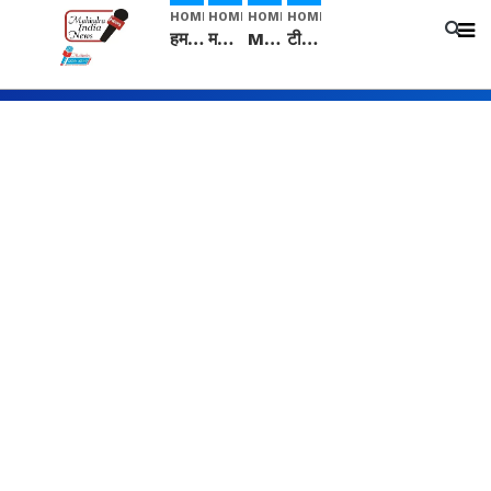
HOME
HOME
HOME
HOME
हम सनातनी..." सांसद kangana Ranaut से क्या बोली लड़की? Viral Jantar-Mantar | CJP protest
मनीषा हत्याकांड: हत्या, आत्महत्या या कोई बड़ा राज? | Full Story | Josh Haryana
Mangalsutra: हिंदू धर्म में शादी के बाद मंगलसूत्र क्यों पहनती है महिलाएं, किसने शुरु की ये परंपरा
टीम बीकेई ने एग्रीकल्चर ग्रेड की यूरिया खाद गट्टों में बदलकर टेक्निकल ग्रेड में बेचने वालों पर करवाई कार्रवाई: लखविंदर सिंह औलख