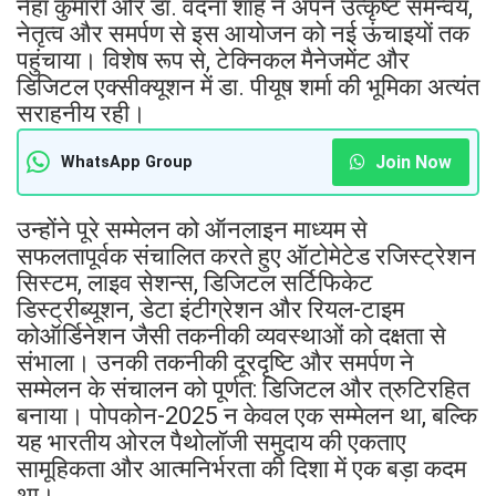
नेहा कुमारी और डा. वंदना शाह ने अपने उत्कृष्ट समन्वय,
नेतृत्व और समर्पण से इस आयोजन को नई ऊंचाइयों तक
पहुंचाया। विशेष रूप से, टेक्निकल मैनेजमेंट और
डिजिटल एक्सीक्यूशन में डा. पीयूष शर्मा की भूमिका अत्यंत
सराहनीय रही।
Join Now
WhatsApp Group
उन्होंने पूरे सम्मेलन को ऑनलाइन माध्यम से
सफलतापूर्वक संचालित करते हुए ऑटोमेटेड रजिस्ट्रेशन
सिस्टम, लाइव सेशन्स, डिजिटल सर्टिफिकेट
डिस्ट्रीब्यूशन, डेटा इंटीग्रेशन और रियल-टाइम
कोऑर्डिनेशन जैसी तकनीकी व्यवस्थाओं को दक्षता से
संभाला। उनकी तकनीकी दूरदृष्टि और समर्पण ने
सम्मेलन के संचालन को पूर्णत: डिजिटल और त्रुटिरहित
बनाया। पोपकोन-2025 न केवल एक सम्मेलन था, बल्कि
यह भारतीय ओरल पैथोलॉजी समुदाय की एकताए
सामूहिकता और आत्मनिर्भरता की दिशा में एक बड़ा कदम
था।