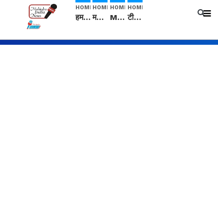
HOME
HOME
HOME
HOME
हम सनातनी..." सांसद kangana Ranaut से क्या बोली लड़की? Viral Jantar-Mantar | CJP protest
मनीषा हत्याकांड: हत्या, आत्महत्या या कोई बड़ा राज? | Full Story | Josh Haryana
Mangalsutra: हिंदू धर्म में शादी के बाद मंगलसूत्र क्यों पहनती है महिलाएं, किसने शुरु की ये परंपरा
टीम बीकेई ने एग्रीकल्चर ग्रेड की यूरिया खाद गट्टों में बदलकर टेक्निकल ग्रेड में बेचने वालों पर करवाई कार्रवाई: लखविंदर सिंह औलख