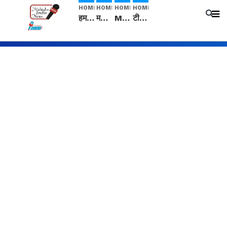
HOME
HOME
HOME
HOME
हम सनातनी..." सांसद kangana Ranaut से क्या बोली लड़की? Viral Jantar-Mantar | CJP protest
मनीषा हत्याकांड: हत्या, आत्महत्या या कोई बड़ा राज? | Full Story | Josh Haryana
Mangalsutra: हिंदू धर्म में शादी के बाद मंगलसूत्र क्यों पहनती है महिलाएं, किसने शुरु की ये परंपरा
टीम बीकेई ने एग्रीकल्चर ग्रेड की यूरिया खाद गट्टों में बदलकर टेक्निकल ग्रेड में बेचने वालों पर करवाई कार्रवाई: लखविंदर सिंह औलख