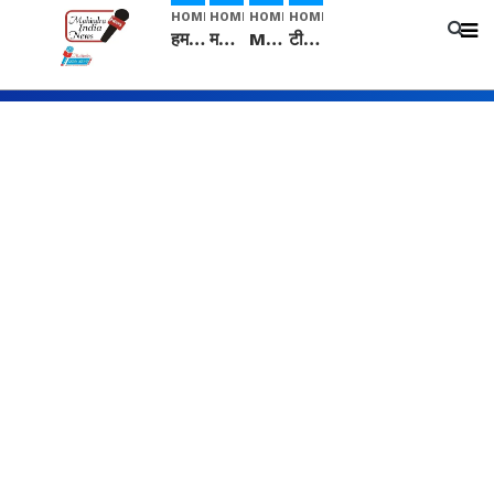
HOME
HOME
HOME
HOME
हम सनातनी..." सांसद kangana Ranaut से क्या बोली लड़की? Viral Jantar-Mantar | CJP protest
मनीषा हत्याकांड: हत्या, आत्महत्या या कोई बड़ा राज? | Full Story | Josh Haryana
Mangalsutra: हिंदू धर्म में शादी के बाद मंगलसूत्र क्यों पहनती है महिलाएं, किसने शुरु की ये परंपरा
टीम बीकेई ने एग्रीकल्चर ग्रेड की यूरिया खाद गट्टों में बदलकर टेक्निकल ग्रेड में बेचने वालों पर करवाई कार्रवाई: लखविंदर सिंह औलख