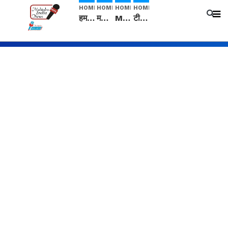
HOME
HOME
HOME
HOME
हम सनातनी..." सांसद kangana Ranaut से क्या बोली लड़की? Viral Jantar-Mantar | CJP protest
मनीषा हत्याकांड: हत्या, आत्महत्या या कोई बड़ा राज? | Full Story | Josh Haryana
Mangalsutra: हिंदू धर्म में शादी के बाद मंगलसूत्र क्यों पहनती है महिलाएं, किसने शुरु की ये परंपरा
टीम बीकेई ने एग्रीकल्चर ग्रेड की यूरिया खाद गट्टों में बदलकर टेक्निकल ग्रेड में बेचने वालों पर करवाई कार्रवाई: लखविंदर सिंह औलख