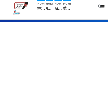
HOME
HOME
HOME
HOME
हम सनातनी..." सांसद kangana Ranaut से क्या बोली लड़की? Viral Jantar-Mantar | CJP protest
मनीषा हत्याकांड: हत्या, आत्महत्या या कोई बड़ा राज? | Full Story | Josh Haryana
Mangalsutra: हिंदू धर्म में शादी के बाद मंगलसूत्र क्यों पहनती है महिलाएं, किसने शुरु की ये परंपरा
टीम बीकेई ने एग्रीकल्चर ग्रेड की यूरिया खाद गट्टों में बदलकर टेक्निकल ग्रेड में बेचने वालों पर करवाई कार्रवाई: लखविंदर सिंह औलख