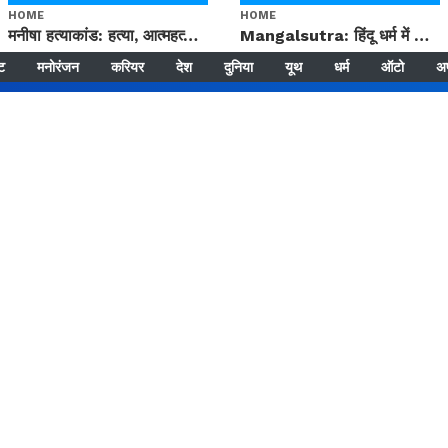
HOME
HOME
मनीषा हत्याकांड: हत्या, आत्महत्या या कोई बड़ा राज? | Full Story | Josh Haryana
Mangalsutra: हिंदू धर्म में शादी के बाद मंगलसूत्र क्यों पहनती है महिलाएं, किसने शुरु की ये परंपरा
्ट
मनोरंजन
करियर
देश
दुनिया
यूथ
धर्म
ऑटो
अ