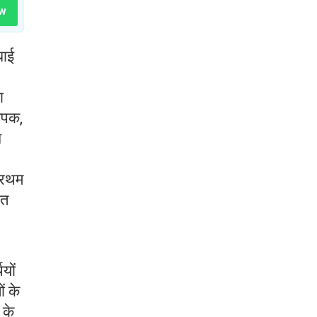
w
धाई
ा
दीपक,
श
प्रथम
ित
यों
ं के
 के