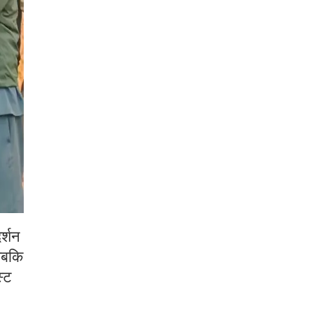
र्शन
 जबकि
स्ट