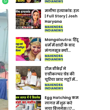
INDIANEWS
Jantar-Mantar |
CJP protest
मनीषा हत्याकांड: हत्या, आत्महत्या या क
| Full Story | Josh
Haryana
MAHENDRA
INDIANEWS
Mangalsutra: हिंदू
धर्म में शादी के बाद
मंगलसूत्र क्यों
पहनती है महिलाएं,
MAHENDRA
INDIANEWS
किसने शुरु की ये
परंपरा
टीम बीकेई ने
एग्रीकल्चर ग्रेड की
यूरिया खाद गट्टों में
बदलकर टेक्निकल
MAHENDRA
INDIANEWS
ग्रेड में बेचने वालों पर
करवाई कार्रवाई:
Egg Hatching कम
लखविंदर सिंह
लागत में शुरू करे
औलख
नया बिजनेस। 17