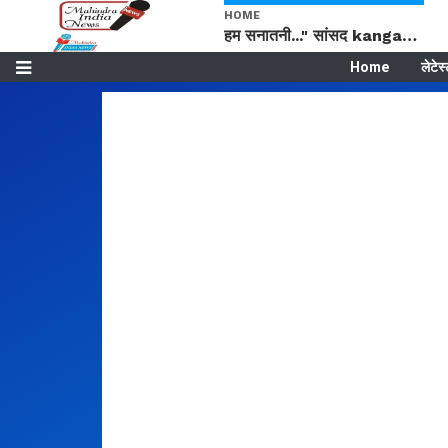
HOME
हम सनातनी..." सांसद kangana Ranaut से क्या बोली लड़की? Viral Jantar-Mantar | CJP protest
Home
लेटेस