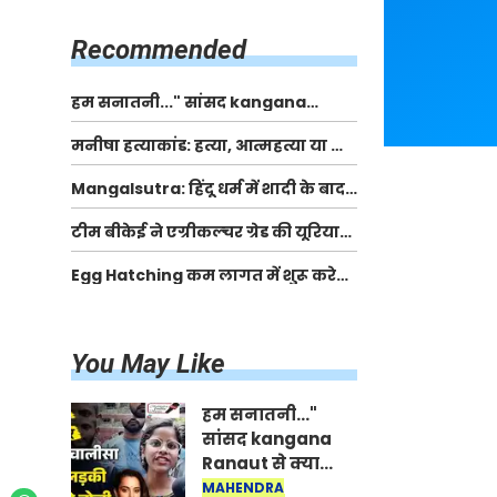
किसानों को मिलेगी 70 % तक सहायता
राशि
Recommended
हम सनातनी..." सांसद kangana
Ranaut से क्या बोली लड़की? Viral
मनीषा हत्याकांड: हत्या, आत्महत्या या कोई बड़ा राज?
Jantar-Mantar | CJP protest
| Full Story | Josh Haryana
Mangalsutra: हिंदू धर्म में शादी के बाद
मंगलसूत्र क्यों पहनती है महिलाएं, किसने
टीम बीकेई ने एग्रीकल्चर ग्रेड की यूरिया
शुरु की ये परंपरा
खाद गट्टों में बदलकर टेक्निकल ग्रेड में
Egg Hatching कम लागत में शुरू करे
बेचने वालों पर करवाई कार्रवाई:
नया बिजनेस। 17 हजार रुपए से शुरू करे।
लखविंदर सिंह औलख
Egg Hatching Machine
You May Like
हम सनातनी..."
सांसद kangana
Ranaut से क्या
बोली लड़की? Viral
MAHENDRA