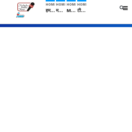
HOME
HOME
HOME
HOME
हम सनातनी..." सांसद kangana Ranaut से क्या बोली लड़की? Viral Jantar-Mantar | CJP protest
मनीषा हत्याकांड: हत्या, आत्महत्या या कोई बड़ा राज? | Full Story | Josh Haryana
Mangalsutra: हिंदू धर्म में शादी के बाद मंगलसूत्र क्यों पहनती है महिलाएं, किसने शुरु की ये परंपरा
टीम बीकेई ने एग्रीकल्चर ग्रेड की यूरिया खाद गट्टों में बदलकर टेक्निकल ग्रेड में बेचने वालों पर करवाई कार्रवाई: लखविंदर सिंह औलख