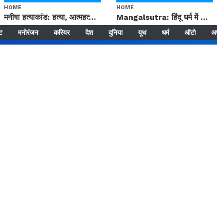
HOME
HOME
मनीषा हत्याकांड: हत्या, आत्महत्या या कोई बड़ा राज? | Full Story | Josh Haryana
Mangalsutra: हिंदू धर्म में शादी के बाद मंगलसूत्र क्यों पहनती है महिलाएं, किसने शुरु की ये परंपरा
्ट
मनोरंजन
करियर
देश
दुनिया
यूथ
धर्म
ऑटो
अ