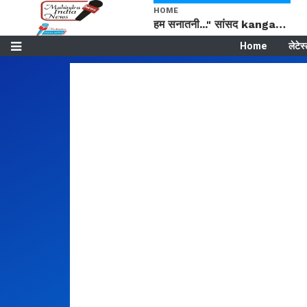
HOME
हम सनातनी..." सांसद kangana Ranaut से क्या बोली लड़की? Viral Jantar-Mantar | CJP protest
Home
लेटेस