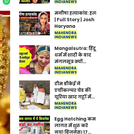
INDIANEWS
Jantar-Mantar |
CJP protest
मनीषा हत्याकांड: हत्या, आत्महत्या या क
| Full Story | Josh
Haryana
MAHENDRA
INDIANEWS
Mangalsutra: हिंदू
धर्म में शादी के बाद
मंगलसूत्र क्यों
पहनती है महिलाएं,
MAHENDRA
INDIANEWS
किसने शुरु की ये
परंपरा
टीम बीकेई ने
एग्रीकल्चर ग्रेड की
यूरिया खाद गट्टों में
बदलकर टेक्निकल
MAHENDRA
INDIANEWS
ग्रेड में बेचने वालों पर
करवाई कार्रवाई:
Egg Hatching कम
लखविंदर सिंह
लागत में शुरू करे
औलख
नया बिजनेस। 17