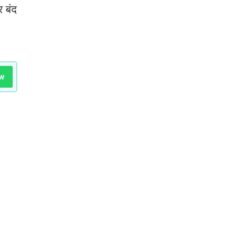
र बंद
w