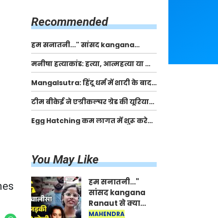
किसानों को मिलेगी 70 % तक सहायता
राशि
Recommended
हम सनातनी..." सांसद kangana
Ranaut से क्या बोली लड़की? Viral
मनीषा हत्याकांड: हत्या, आत्महत्या या कोई बड़ा राज?
Jantar-Mantar | CJP protest
| Full Story | Josh Haryana
Mangalsutra: हिंदू धर्म में शादी के बाद
मंगलसूत्र क्यों पहनती है महिलाएं, किसने
टीम बीकेई ने एग्रीकल्चर ग्रेड की यूरिया
शुरु की ये परंपरा
खाद गट्टों में बदलकर टेक्निकल ग्रेड में
Egg Hatching कम लागत में शुरू करे
बेचने वालों पर करवाई कार्रवाई:
नया बिजनेस। 17 हजार रुपए से शुरू करे।
लखविंदर सिंह औलख
Egg Hatching Machine
You May Like
हम सनातनी..."
mes
सांसद kangana
Ranaut से क्या
बोली लड़की? Viral
MAHENDRA