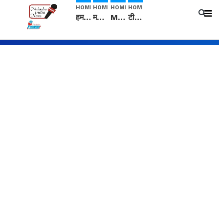
HOME
HOME
HOME
HOME
हम सनातनी..." सांसद kangana Ranaut से क्या बोली लड़की? Viral Jantar-Mantar | CJP protest
मनीषा हत्याकांड: हत्या, आत्महत्या या कोई बड़ा राज? | Full Story | Josh Haryana
Mangalsutra: हिंदू धर्म में शादी के बाद मंगलसूत्र क्यों पहनती है महिलाएं, किसने शुरु की ये परंपरा
टीम बीकेई ने एग्रीकल्चर ग्रेड की यूरिया खाद गट्टों में बदलकर टेक्निकल ग्रेड में बेचने वालों पर करवाई कार्रवाई: लखविंदर सिंह औलख