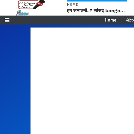
HOME
हम सनातनी..." सांसद kangana Ranaut से क्या बोली लड़की? Viral Jantar-Mantar | CJP protest
Home
लेटेस