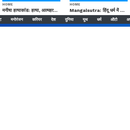
HOME
HOME
मनीषा हत्याकांड: हत्या, आत्महत्या या कोई बड़ा राज? | Full Story | Josh Haryana
Mangalsutra: हिंदू धर्म में शादी के बाद मंगलसूत्र क्यों पहनती है महिलाएं, किसने शुरु की ये परंपरा
्ट
मनोरंजन
करियर
देश
दुनिया
यूथ
धर्म
ऑटो
अ