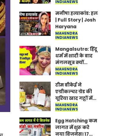
INDIANEWS
Jantar-Mantar |
CJP protest
मनीषा हत्याकांड: हत्या, आत्महत्या या क
| Full Story | Josh
Haryana
MAHENDRA
INDIANEWS
Mangalsutra: हिंदू
धर्म में शादी के बाद
मंगलसूत्र क्यों
पहनती है महिलाएं,
MAHENDRA
INDIANEWS
किसने शुरु की ये
परंपरा
टीम बीकेई ने
एग्रीकल्चर ग्रेड की
यूरिया खाद गट्टों में
बदलकर टेक्निकल
MAHENDRA
INDIANEWS
ग्रेड में बेचने वालों पर
करवाई कार्रवाई:
Egg Hatching कम
लखविंदर सिंह
लागत में शुरू करे
औलख
नया बिजनेस। 17
ोच