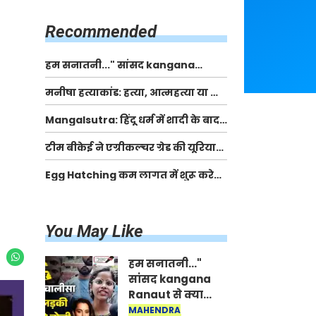
किसानों को मिलेगी 70 % तक सहायता
राशि
Recommended
हम सनातनी..." सांसद kangana
Ranaut से क्या बोली लड़की? Viral
मनीषा हत्याकांड: हत्या, आत्महत्या या कोई बड़ा राज?
Jantar-Mantar | CJP protest
| Full Story | Josh Haryana
Mangalsutra: हिंदू धर्म में शादी के बाद
मंगलसूत्र क्यों पहनती है महिलाएं, किसने
टीम बीकेई ने एग्रीकल्चर ग्रेड की यूरिया
शुरु की ये परंपरा
खाद गट्टों में बदलकर टेक्निकल ग्रेड में
Egg Hatching कम लागत में शुरू करे
बेचने वालों पर करवाई कार्रवाई:
नया बिजनेस। 17 हजार रुपए से शुरू करे।
लखविंदर सिंह औलख
Egg Hatching Machine
You May Like
हम सनातनी..."
सांसद kangana
Ranaut से क्या
बोली लड़की? Viral
MAHENDRA