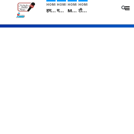
HOME
HOME
HOME
HOME
हम सनातनी..." सांसद kangana Ranaut से क्या बोली लड़की? Viral Jantar-Mantar | CJP protest
मनीषा हत्याकांड: हत्या, आत्महत्या या कोई बड़ा राज? | Full Story | Josh Haryana
Mangalsutra: हिंदू धर्म में शादी के बाद मंगलसूत्र क्यों पहनती है महिलाएं, किसने शुरु की ये परंपरा
टीम बीकेई ने एग्रीकल्चर ग्रेड की यूरिया खाद गट्टों में बदलकर टेक्निकल ग्रेड में बेचने वालों पर करवाई कार्रवाई: लखविंदर सिंह औलख