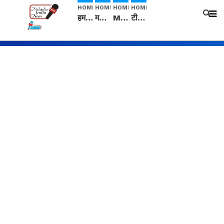
HOME
HOME
HOME
HOME
हम सनातनी..." सांसद kangana Ranaut से क्या बोली लड़की? Viral Jantar-Mantar | CJP protest
मनीषा हत्याकांड: हत्या, आत्महत्या या कोई बड़ा राज? | Full Story | Josh Haryana
Mangalsutra: हिंदू धर्म में शादी के बाद मंगलसूत्र क्यों पहनती है महिलाएं, किसने शुरु की ये परंपरा
टीम बीकेई ने एग्रीकल्चर ग्रेड की यूरिया खाद गट्टों में बदलकर टेक्निकल ग्रेड में बेचने वालों पर करवाई कार्रवाई: लखविंदर सिंह औलख