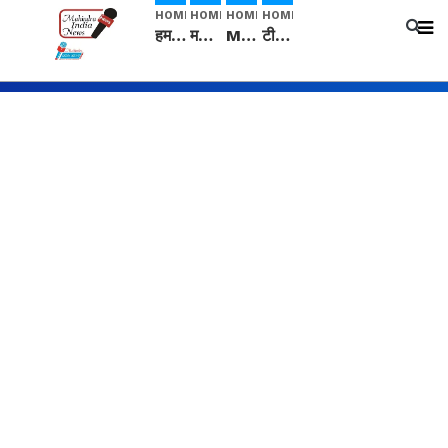
HOME
HOME
HOME
HOME
हम सनातनी..." सांसद kangana Ranaut से क्या बोली लड़की? Viral Jantar-Mantar | CJP protest
मनीषा हत्याकांड: हत्या, आत्महत्या या कोई बड़ा राज? | Full Story | Josh Haryana
Mangalsutra: हिंदू धर्म में शादी के बाद मंगलसूत्र क्यों पहनती है महिलाएं, किसने शुरु की ये परंपरा
टीम बीकेई ने एग्रीकल्चर ग्रेड की यूरिया खाद गट्टों में बदलकर टेक्निकल ग्रेड में बेचने वालों पर करवाई कार्रवाई: लखविंदर सिंह औलख