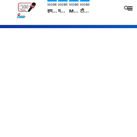
HOME
HOME
HOME
HOME
हम सनातनी..." सांसद kangana Ranaut से क्या बोली लड़की? Viral Jantar-Mantar | CJP protest
मनीषा हत्याकांड: हत्या, आत्महत्या या कोई बड़ा राज? | Full Story | Josh Haryana
Mangalsutra: हिंदू धर्म में शादी के बाद मंगलसूत्र क्यों पहनती है महिलाएं, किसने शुरु की ये परंपरा
टीम बीकेई ने एग्रीकल्चर ग्रेड की यूरिया खाद गट्टों में बदलकर टेक्निकल ग्रेड में बेचने वालों पर करवाई कार्रवाई: लखविंदर सिंह औलख