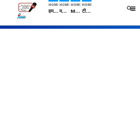
HOME
HOME
HOME
HOME
हम सनातनी..." सांसद kangana Ranaut से क्या बोली लड़की? Viral Jantar-Mantar | CJP protest
मनीषा हत्याकांड: हत्या, आत्महत्या या कोई बड़ा राज? | Full Story | Josh Haryana
Mangalsutra: हिंदू धर्म में शादी के बाद मंगलसूत्र क्यों पहनती है महिलाएं, किसने शुरु की ये परंपरा
टीम बीकेई ने एग्रीकल्चर ग्रेड की यूरिया खाद गट्टों में बदलकर टेक्निकल ग्रेड में बेचने वालों पर करवाई कार्रवाई: लखविंदर सिंह औलख