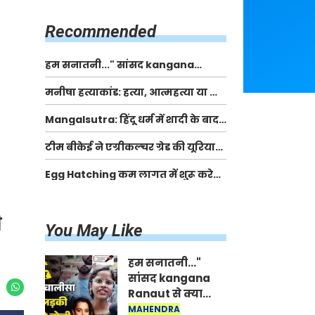
किसानों को मिलेगी 70 % तक सहायता
राशि
Recommended
हम सनातनी..." सांसद kangana
Ranaut से क्या बोली लड़की? Viral
मनीषा हत्याकांड: हत्या, आत्महत्या या कोई बड़ा राज?
Jantar-Mantar | CJP protest
| Full Story | Josh Haryana
Mangalsutra: हिंदू धर्म में शादी के बाद
मंगलसूत्र क्यों पहनती है महिलाएं, किसने
टीम बीकेई ने एग्रीकल्चर ग्रेड की यूरिया
शुरु की ये परंपरा
खाद गट्टों में बदलकर टेक्निकल ग्रेड में
Egg Hatching कम लागत में शुरू करे
बेचने वालों पर करवाई कार्रवाई:
नया बिजनेस। 17 हजार रुपए से शुरू करे।
लखविंदर सिंह औलख
Egg Hatching Machine
ी
You May Like
हम सनातनी..."
सांसद kangana
Ranaut से क्या
बोली लड़की? Viral
MAHENDRA