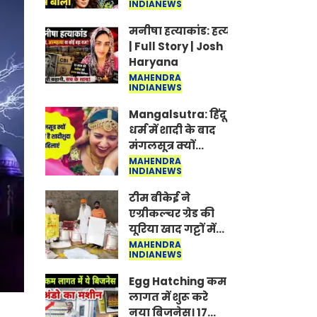
INDIANEWS
Jantar-Mantar |
CJP protest
मनीषा हत्याकांड: हत्या, आत्महत्या या क
| Full Story | Josh
Haryana
MAHENDRA
INDIANEWS
Mangalsutra: हिंदू
धर्म में शादी के बाद
मंगलसूत्र क्यों
पहनती है महिलाएं,
MAHENDRA
INDIANEWS
किसने शुरु की ये
परंपरा
टीम बीकेई ने
एग्रीकल्चर ग्रेड की
यूरिया खाद गट्टों में
बदलकर टेक्निकल
MAHENDRA
INDIANEWS
ग्रेड में बेचने वालों पर
करवाई कार्रवाई:
Egg Hatching कम
लखविंदर सिंह
लागत में शुरू करे
औलख
नया बिजनेस। 17