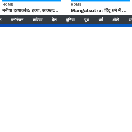
HOME
HOME
मनीषा हत्याकांड: हत्या, आत्महत्या या कोई बड़ा राज? | Full Story | Josh Haryana
Mangalsutra: हिंदू धर्म में शादी के बाद मंगलसूत्र क्यों पहनती है महिलाएं, किसने शुरु की ये परंपरा
्ट
मनोरंजन
करियर
देश
दुनिया
यूथ
धर्म
ऑटो
अ