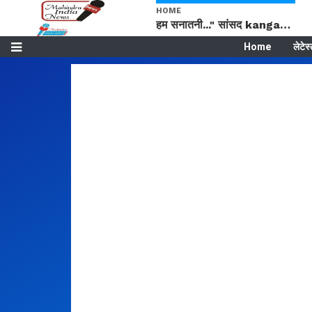
HOME
हम सनातनी..." सांसद kangana Ranaut से क्या बोली लड़की? Viral Jantar-Mantar | CJP protest
Home
लेटेस