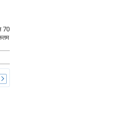
ान 70
िकतम