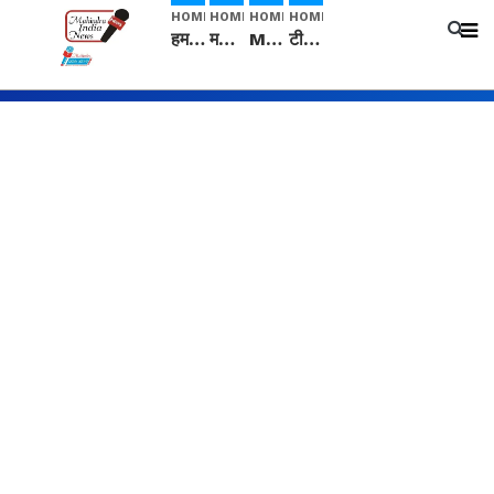
HOME
HOME
HOME
HOME
हम सनातनी..." सांसद kangana Ranaut से क्या बोली लड़की? Viral Jantar-Mantar | CJP protest
मनीषा हत्याकांड: हत्या, आत्महत्या या कोई बड़ा राज? | Full Story | Josh Haryana
Mangalsutra: हिंदू धर्म में शादी के बाद मंगलसूत्र क्यों पहनती है महिलाएं, किसने शुरु की ये परंपरा
टीम बीकेई ने एग्रीकल्चर ग्रेड की यूरिया खाद गट्टों में बदलकर टेक्निकल ग्रेड में बेचने वालों पर करवाई कार्रवाई: लखविंदर सिंह औलख