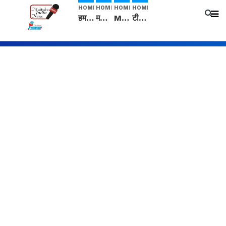
HOME
HOME
HOME
HOME
हम सनातनी..." सांसद kangana Ranaut से क्या बोली लड़की? Viral Jantar-Mantar | CJP protest
मनीषा हत्याकांड: हत्या, आत्महत्या या कोई बड़ा राज? | Full Story | Josh Haryana
Mangalsutra: हिंदू धर्म में शादी के बाद मंगलसूत्र क्यों पहनती है महिलाएं, किसने शुरु की ये परंपरा
टीम बीकेई ने एग्रीकल्चर ग्रेड की यूरिया खाद गट्टों में बदलकर टेक्निकल ग्रेड में बेचने वालों पर करवाई कार्रवाई: लखविंदर सिंह औलख