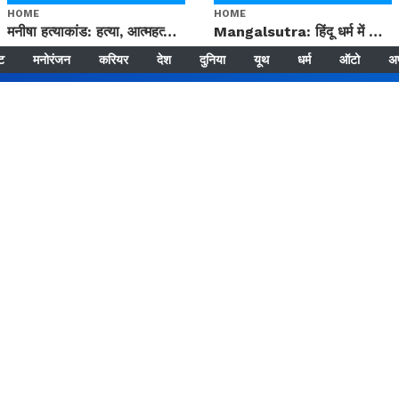
HOME
HOME
मनीषा हत्याकांड: हत्या, आत्महत्या या कोई बड़ा राज? | Full Story | Josh Haryana
Mangalsutra: हिंदू धर्म में शादी के बाद मंगलसूत्र क्यों पहनती है महिलाएं, किसने शुरु की ये परंपरा
्ट
मनोरंजन
करियर
देश
दुनिया
यूथ
धर्म
ऑटो
अ