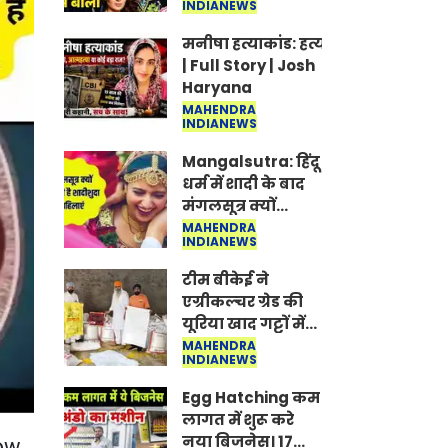
INDIANEWS
Jantar-Mantar |
CJP protest
मनीषा हत्याकांड: हत्या, आत्महत्या या क
| Full Story | Josh
Haryana
MAHENDRA
INDIANEWS
Mangalsutra: हिंदू
धर्म में शादी के बाद
मंगलसूत्र क्यों
पहनती है महिलाएं,
MAHENDRA
INDIANEWS
किसने शुरु की ये
परंपरा
टीम बीकेई ने
एग्रीकल्चर ग्रेड की
यूरिया खाद गट्टों में
बदलकर टेक्निकल
MAHENDRA
INDIANEWS
ग्रेड में बेचने वालों पर
करवाई कार्रवाई:
Egg Hatching कम
लखविंदर सिंह
लागत में शुरू करे
औलख
नया बिजनेस। 17
low