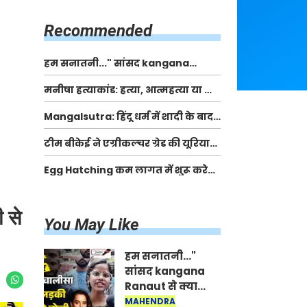
किसानों को मिलेगी 70 % तक सहायता
राशि
Recommended
हम सनातनी..." सांसद kangana
Ranaut से क्या बोली लड़की? Viral
मनीषा हत्याकांड: हत्या, आत्महत्या या कोई बड़ा राज?
Jantar-Mantar | CJP protest
| Full Story | Josh Haryana
Mangalsutra: हिंदू धर्म में शादी के बाद
मंगलसूत्र क्यों पहनती है महिलाएं, किसने
टीम बीकेई ने एग्रीकल्चर ग्रेड की यूरिया
शुरु की ये परंपरा
खाद गट्टों में बदलकर टेक्निकल ग्रेड में
Egg Hatching कम लागत में शुरू करे
बेचने वालों पर करवाई कार्रवाई:
नया बिजनेस। 17 हजार रुपए से शुरू करे।
लखविंदर सिंह औलख
Egg Hatching Machine
 से
You May Like
हम सनातनी..."
सांसद kangana
Ranaut से क्या
बोली लड़की? Viral
MAHENDRA