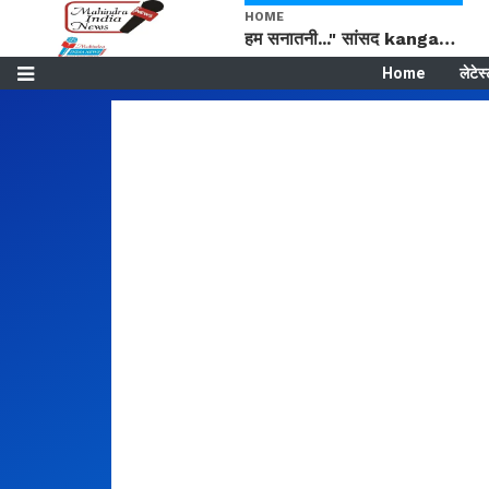
HOME
हम सनातनी..." सांसद kangana Ranaut से क्या बोली लड़की? Viral Jantar-Mantar | CJP protest
Home
लेटेस